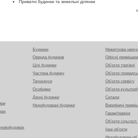
Приватні будинки та земельні ділянки
Будинки
Нежитлова нерух
Оренда будинків
Офісні приміщен
Цілі будинки
Об’єкти торгівлі
Частина будинку
Об’єкти громадс
Таунхауси
Об’єкти сервісу
Особняки
Об’єкти культпоб
Дачні будинки
Склади
ири
Недобудовані будинки
Виробничі примі
вах
Гараж/паркінг
Об’єкти сільгосп
 новобудовах
Інші об’єкти
Недобудовані об’