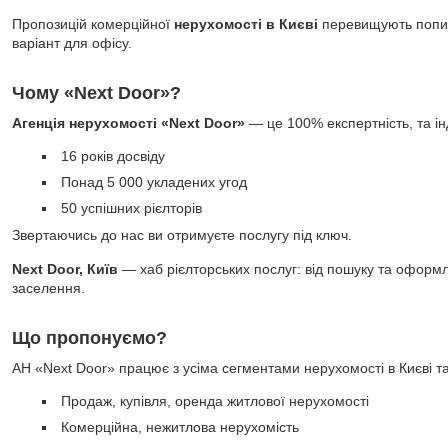
Пропозицій комерційної
нерухомості в Києві
перевищують попит
варіант для офісу.
Чому «Next Door»?
Агенція нерухомості «Next Door»
— це 100% експертність, та ін
16 років досвіду
Понад 5 000 укладених угод
50 успішних рієлторів
Звертаючись до нас ви отримуєте послугу під ключ.
Next Door, Київ
— хаб рієлторських послуг: від пошуку та оформл
заселення.
Що пропонуємо?
АН «Next Door» працює з усіма сегментами нерухомості в Києві та 
Продаж, купівля, оренда житлової нерухомості
Комерційна, нежитлова нерухомість