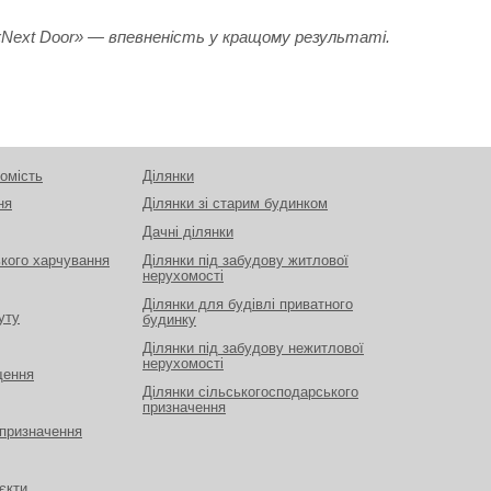
«Next Door» — впевненість у кращому результаті.
омість
Ділянки
ня
Ділянки зі старим будинком
Дачні ділянки
ького харчування
Ділянки під забудову житлової
нерухомості
Ділянки для будівлі приватного
уту
будинку
Ділянки під забудову нежитлової
нерухомості
щення
Ділянки сільськогосподарського
призначення
 призначення
єкти