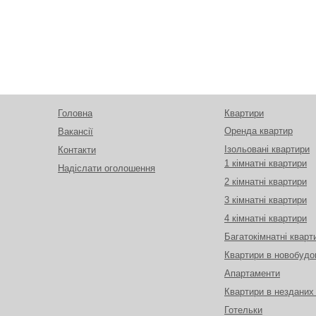
Головна
Квартири
Оренда квартир
Вакансії
Ізольовані квартири
Контакти
1 кімнатні квартири
Надіслати оголошення
2 кімнатні квартири
3 кімнатні квартири
4 кімнатні квартири
Багатокімнатні кварт
Квартири в новобудо
Апартаменти
Квартири в незданих
Готельки