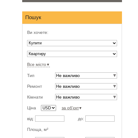
Пошук
Ви хочете:
Все місто
▼
Тип
Не важливо
Ремонт
Не важливо
Кімнати
Не важливо
Ціна
за об’єкт
▼
від:
до:
Площа,
м²