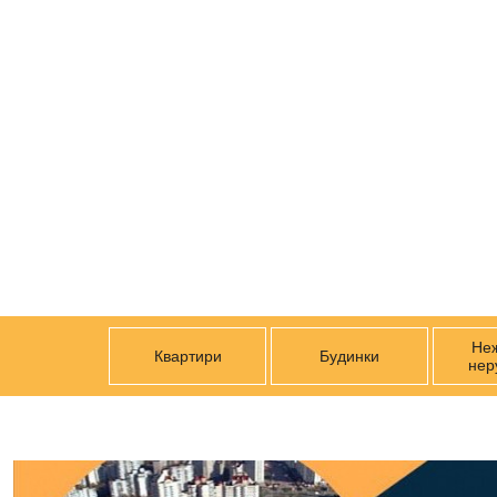
Не
Квартири
Будинки
нер