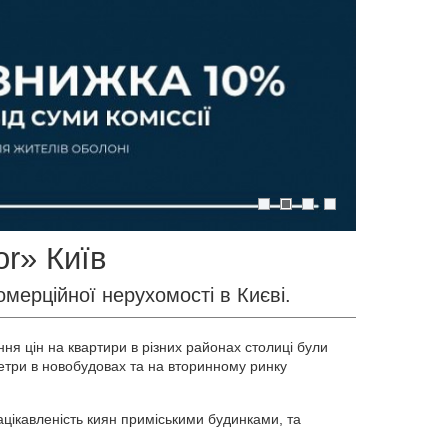
or» Київ
омерційної нерухомості в Києві.
ня цін на квартири в різних районах столиці були
метри в новобудовах та на вторинному ринку
ацікавленість киян приміськими будинками, та