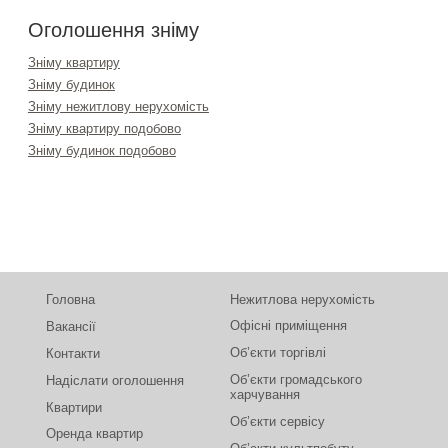
Оголошення зніму
Зніму квартиру
Зніму будинок
Зніму нежитлову нерухомість
Зніму квартиру подобово
Зніму будинок подобово
Головна
Нежитлова нерухомість
Офісні приміщення
Вакансії
Об’єкти торгівлі
Контакти
Об’єкти громадського
Надіслати оголошення
харчування
Квартири
Об’єкти сервісу
Оренда квартир