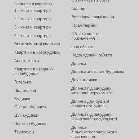
Об’єкти культпобуту
Ізольовані квартири
Склади
1 кімнатні квартири
Виробничі приміщення
2 кімнатні квартири
Гараж/паркінг
3 кімнатні квартири
Об’єкти сільгосп
4 кімнатні квартири
призначення
Багатокімнатні квартири
Інші об’єкти
Квартири в новобудовах
Недобудовані об’єкти
Апартаменти
Ділянки
Квартири в незданих
Ділянки зі старим будинком
новобудовах
Дачні ділянки
Готельки
Ділянки під забудову
Підселення
житлової нерухомості
Будинки
Ділянки для будівлі
приватного будинку
Оренда будинків
Ділянки під забудову
Цілі будинки
нежитлової нерухомості
Частина будинку
Ділянки
Таунхауси
сільськогосподарського
призначення