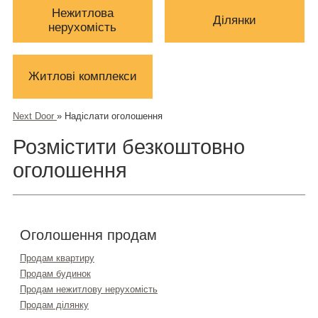
Нежитлова
Ділянки
нерухомість
Житлові комплекси
Next Door
»
Надіслати оголошення
Розмістити безкоштовно
оголошення
Оголошення продам
Продам квартиру
Продам будинок
Продам нежитлову нерухомість
Продам ділянку