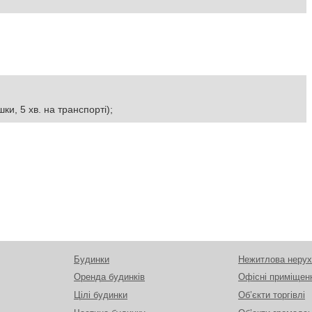
шки, 5 хв. на транспорті);
Будинки
Нежитлова нерух
Оренда будинків
Офісні приміщен
Цілі будинки
Об’єкти торгівлі