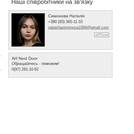
Наші співробітники на зв’язку
Симонова Наталія
+380 (93) 365-11-33
natashasimonova1994@gmail.com
offline
АН Next Door
Обращайтесь - поможем!
0(97) 281-10-92