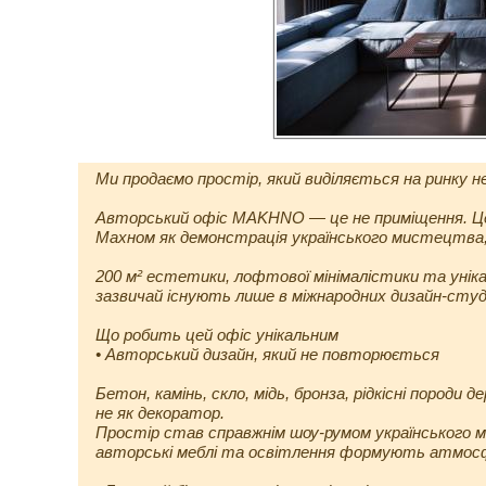
Ми продаємо простір, який виділяється на ринку н
Авторський офіс MAKHNO — це не приміщення. Це
Махном як демонстрація українського мистецтва,
200 м² естетики, лофтової мінімалістики та уні
зазвичай існують лише в міжнародних дизайн-студ
Що робить цей офіс унікальним
• Авторський дизайн, який не повторюється
Бетон, камінь, скло, мідь, бронза, рідкісні породи
не як декоратор.
Простір став справжнім шоу-румом українського м
авторські меблі та освітлення формують атмосфе