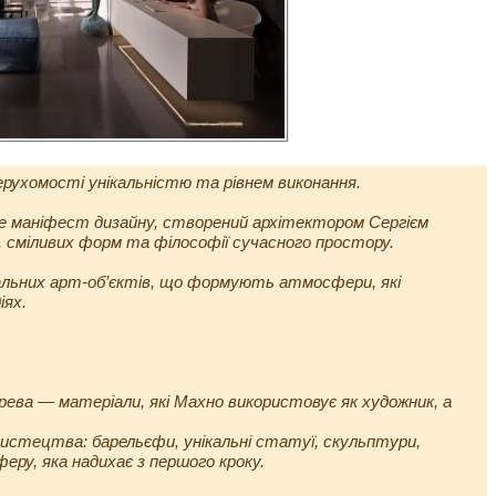
ерухомості унікальністю та рівнем виконання.
 маніфест дизайну, створений архітектором Сергієм
 сміливих форм та філософії сучасного простору.
кальних арт-об’єктів, що формують атмосфери, які
іях.
 дерева — матеріали, які Махно використовує як художник, а
истецтва: барельєфи, унікальні статуї, скульптури,
ру, яка надихає з першого кроку.