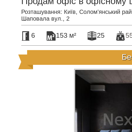
Продам офіс в офісному 
Розташування: Київ, Солом'янський рай
Шаповала вул., 2
6
153 м²
25
5
Бе