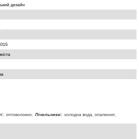
ський дизайн
0
2015
міста
ва
т:
оптоволокно;
Лічильники:
холодна вода, опалення;