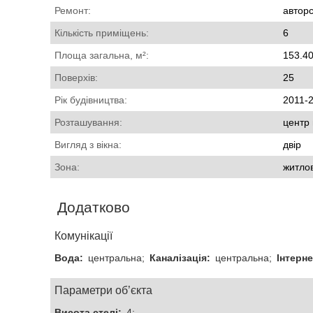
Ремонт:
автор
Кількість приміщень:
6
Площа загальна, м²:
153.4
Поверхів:
25
Рік будівництва:
2011-
Розташування:
центр 
Вигляд з вікна:
двір
Зона:
житло
Додатково
Комунікації
Вода:
центральна;
Каналізація:
центральна;
Інтерне
Параметри об’єкта
Висота стелі:
4;