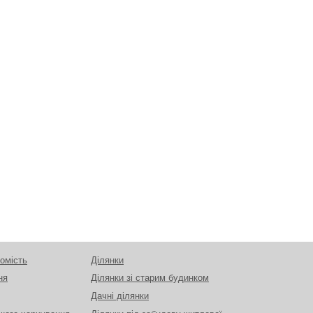
омість
Ділянки
ня
Ділянки зі старим будинком
Дачні ділянки