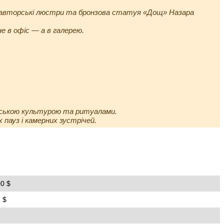
а, авторські люстри та бронзова статуя «Дощ» Назара
е в офіс — а в галерею.
онською культурою та ритуалами.
 пауз і камерних зустрічей.
0 $
 $