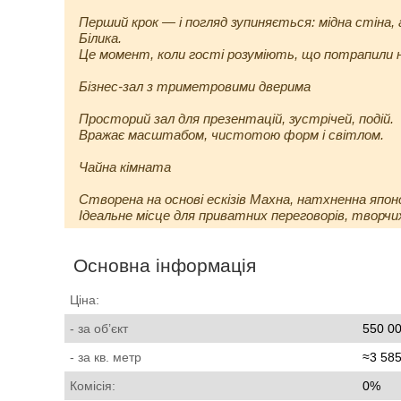
Перший крок — і погляд зупиняється: мідна стін
Білика.
Це момент, коли гості розуміють, що потрапили н
Бізнес-зал з триметровими дверима
Просторий зал для презентацій, зустрічей, подій.
Вражає масштабом, чистотою форм і світлом.
Чайна кімната
Створена на основі ескізів Махна, натхненна яп
Ідеальне місце для приватних переговорів, творчих
Основна інформація
Ціна:
- за об’єкт
550 00
- за кв. метр
≈3 585
Комісія:
0%