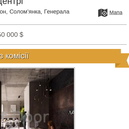
центрі
он, Солом'янка, Генерала
Мапа
50 000 $
з комісії