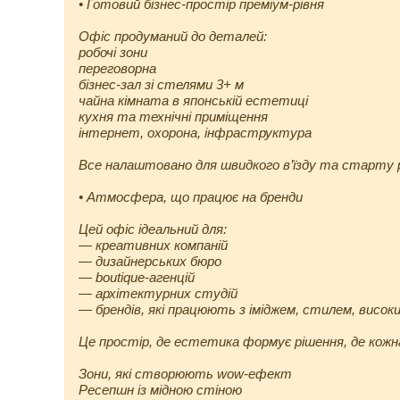
• Готовий бізнес-простір преміум-рівня
Офіс продуманий до деталей:
робочі зони
переговорна
бізнес-зал зі стелями 3+ м
чайна кімната в японській естетиці
кухня та технічні приміщення
інтернет, охорона, інфраструктура
Все налаштовано для швидкого в’їзду та старту 
• Атмосфера, що працює на бренди
Цей офіс ідеальний для:
— креативних компаній
— дизайнерських бюро
— boutique-агенцій
— архітектурних студій
— брендів, які працюють з іміджем, стилем, високи
Це простір, де естетика формує рішення, де кожна
Зони, які створюють wow-ефект
Ресепшн із мідною стіною