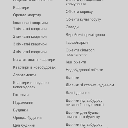
харчування
Квартири
Об’єкти сервісу
Оренда квартир
Об’єкти культпобуту
Ізольовані квартири
Склади
1 кімнатні квартири
Виробничі приміщення
2 кімнатні квартири
Гараж/паркінг
3 кімнатні квартири
Об’єкти сільгосп
4 кімнатні квартири
призначення
Багатокімнатні квартири
Інші об’єкти
Квартири в новобудовах
Недобудовані об’єкти
Апартаменти
Ділянки
Квартири в незданих
Ділянки зі старим будинком
новобудовах
Дачні ділянки
Готельки
Ділянки під забудову
Підселення
житлової нерухомості
Будинки
Ділянки для будівлі
приватного будинку
Оренда будинків
Ділянки під забудову
Цілі будинки