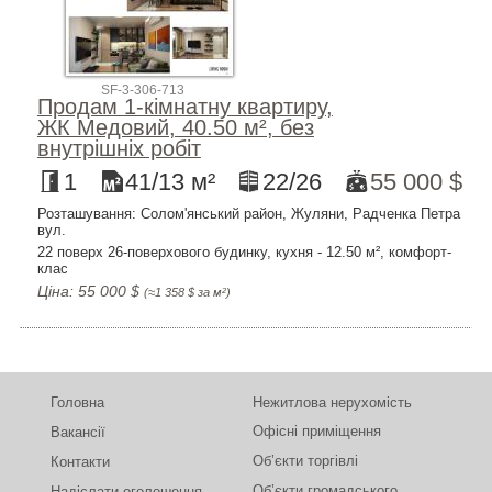
SF-3-306-713
Продам 1-кімнатну квартиру,
ЖК Медовий, 40.50 м², без
внутрішніх робіт
1
41/13 м²
22/26
55 000 $
Розташування: Солом'янський район, Жуляни, Радченка Петра
вул.
22 поверх 26-поверхового будинку, кухня - 12.50 м², комфорт-
клас
Ціна: 55 000 $
(≈1 358 $ за м²)
Головна
Нежитлова нерухомість
Офісні приміщення
Вакансії
Об’єкти торгівлі
Контакти
Об’єкти громадського
Надіслати оголошення