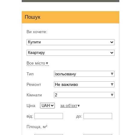
Пошук
Ви хочете:
Все місто
▼
Тип
ізольовану
Ремонт
Не важливо
Кімнати
2
Ціна
за об’єкт
▼
від:
до:
Площа,
м²