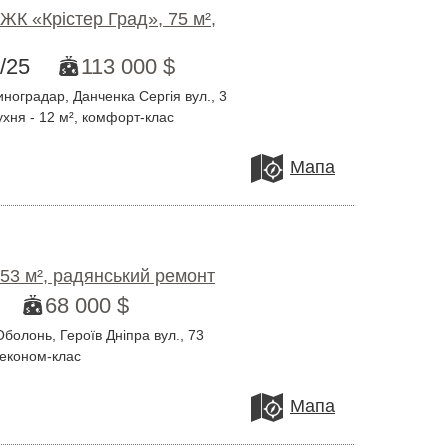
ЖК «Крістер Град», 75 м²,
/25
113 000 $
ноградар, Данченка Сергія вул., 3
ухня - 12 м², комфорт-клас
Мапа
 53 м², радянський ремонт
68 000 $
болонь, Героїв Дніпра вул., 73
, економ-клас
Мапа