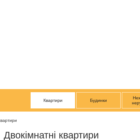
Не
Квартири
Будинки
нер
 квартири
Двокімнатні квартири