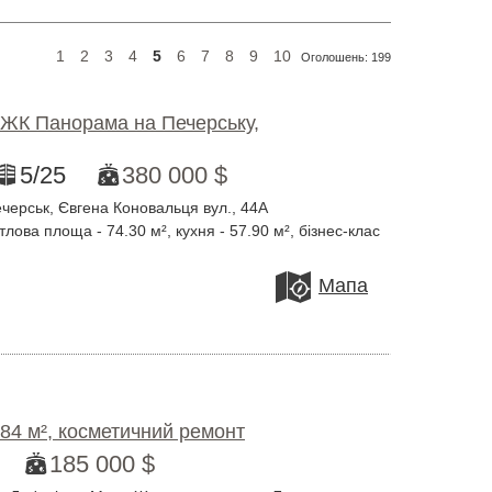
1
2
3
4
5
6
7
8
9
10
Оголошень:
199
 ЖК Панорама на Печерську,
5/25
380 000 $
черськ, Євгена Коновальця вул., 44А
лова площа - 74.30 м², кухня - 57.90 м², бізнес-клас
Мапа
 84 м², косметичний ремонт
185 000 $