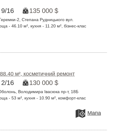
9/16
135 000 $
Теремки-2, Степана Рудницького вул.
ща - 46.10 м², кухня - 11.20 м², бізнес-клас
 88.40 м², косметичний ремонт
2/16
130 000 $
болонь, Володимира Івасюка пр-т, 18Б
оща - 53 м², кухня - 10.90 м², комфорт-клас
Мапа