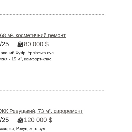
 68 м², косметичний ремонт
/25
80 000 $
воний Хутір, Урлівська вул.
ухня - 15 м², комфорт-клас
 ЖК Ревуцький, 73 м², євроремонт
/25
120 000 $
окорки, Ревуцького вул.