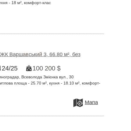
ухня - 18 м², комфорт-клас
 ЖК Варшавський 3, 66.80 м², без
24/25
100 200 $
ноградар, Всеволода Змієнка вул., 30
итлова площа - 25.70 м², кухня - 18.10 м², комфорт-
Мапа