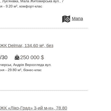
 Лук'янівка, Мала Житомирська вул., 7
я - 9.20 м², комфорт-клас
Мапа
ЖК Delmar, 134.60 м², без
/30
250 000 $
черськ, Андрія Верхогляда вул.
ня - 29.80 м², бізнес-клас
ЖК «Ліко-Град» 3-ий м-н», 78.80