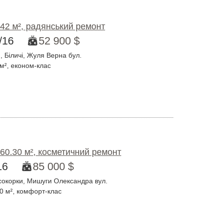
 42 м², радянський ремонт
/16
52 900 $
 Біличі, Жуля Верна бул.
 м², економ-клас
 60.30 м², косметичний ремонт
16
85 000 $
сокорки, Мишуги Олександра вул.
40 м², комфорт-клас