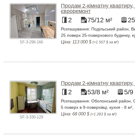
Продам 2-кімнатну квартиру, 
євроремонт
2
75/12 м²
25
Розташування: Подільський район, Ви
25 поверх 25-поверхового будинку, к
Ціна: 113 000 $
SF-3-296-166
(≈1 507 $ за м²)
Продам 2-кімнатну квартиру,
2
53/8 м²
5/9
Розташування: Оболонський район, О
5 поверх в 9-поверхівці, кухня - 8 м²
Ціна: 68 000 $
(≈1 283 $ за м²)
SF-3-330-129