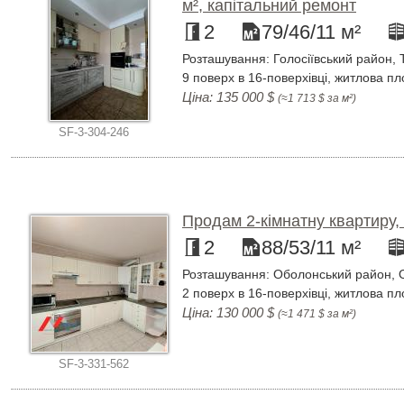
м², капітальний ремонт
2
79/46/11 м²
Розташування: Голосіївський район, 
9 поверх в 16-поверхівці, житлова пло
Ціна: 135 000 $
(≈1 713 $ за м²)
SF-3-304-246
Продам 2-кімнатну квартиру,
2
88/53/11 м²
Розташування: Оболонський район, О
2 поверх в 16-поверхівці, житлова пл
Ціна: 130 000 $
(≈1 471 $ за м²)
SF-3-331-562