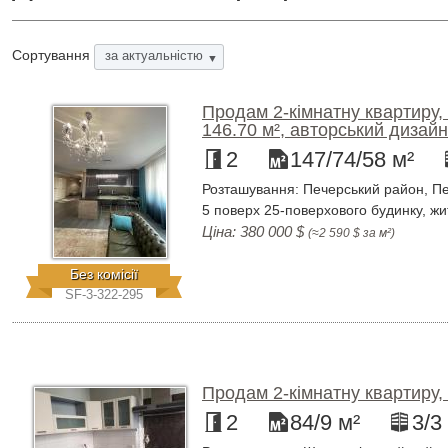
Сортування
за актуальністю
▼
Продам 2-кімнатну квартиру,
146.70 м², авторський дизайн
2
147/74/58 м²
Розташування: Печерський район, Пе
5 поверх 25-поверхового будинку, жит
Ціна: 380 000 $
(≈2 590 $ за м²)
Без комісії
SF-3-322-295
Продам 2-кімнатну квартиру,
2
84/9 м²
3/3