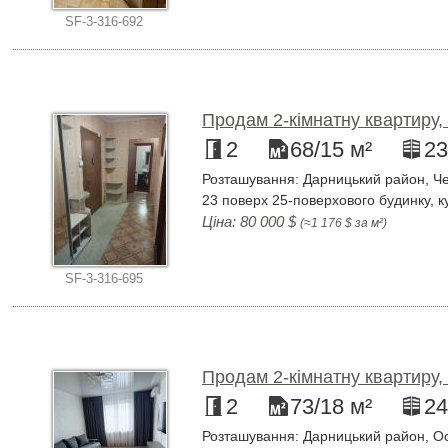
SF-3-316-692
Продам 2-кімнатну квартиру,
2
68/15 м²
23
Розташування: Дарницький район, Чер
23 поверх 25-поверхового будинку, к
Ціна: 80 000 $
(≈1 176 $ за м²)
SF-3-316-695
Продам 2-кімнатну квартиру,
2
73/18 м²
24
Розташування: Дарницький район, Ос