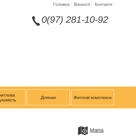
Головна
Вакансії
Контакти
0(97) 281-10-92
житлова
Ділянки
Житлові комплекси
ухомість
Мапа