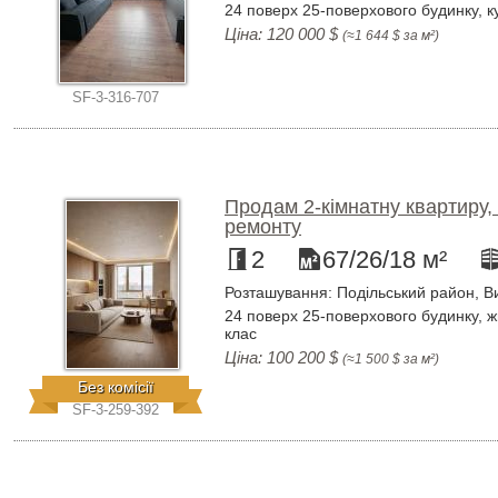
24 поверх 25-поверхового будинку, к
Ціна: 120 000 $
(≈1 644 $ за м²)
SF-3-316-707
Продам 2-кімнатну квартиру,
ремонту
2
67/26/18 м²
Розташування: Подільський район, Ви
24 поверх 25-поверхового будинку, ж
клас
Ціна: 100 200 $
(≈1 500 $ за м²)
Без комісії
SF-3-259-392