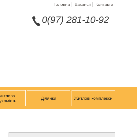
Головна
Вакансії
Контакти
0(97) 281-10-92
житлова
Ділянки
Житлові комплекси
ухомість