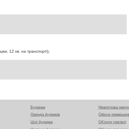
шки, 12 хв. на транспорті);
Будинки
Нежитлова нерух
Оренда будинків
Офісні приміщен
Цілі будинки
Об’єкти торгівлі