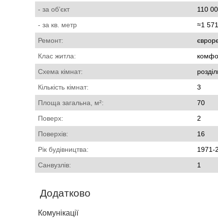
- за об’єкт
110 00
- за кв. метр
≈1 571
Ремонт:
єврор
Клас житла:
комфо
Схема кімнат:
розділ
Кількість кімнат:
3
Площа загальна, м²:
70
Поверх:
2
Поверхів:
16
Рік будівництва:
1971-
Санвузлів:
1
Додатково
Комунікації