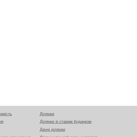
омість
Ділянки
ня
Ділянки зі старим будинком
Дачні ділянки