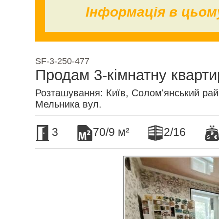
Інформація в цьом
SF-3-250-477
Продам 3-кімнатну кварти
Розташування: Київ, Солом'янський райо
Мельника вул.
3
70/9 м²
2/16