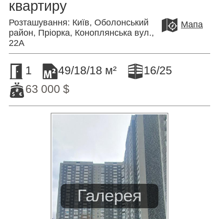
квартиру
Розташування: Київ, Оболонський
Мапа
район, Пріорка, Коноплянська вул.,
22А
1
49/18/18 м²
16/25
63 000 $