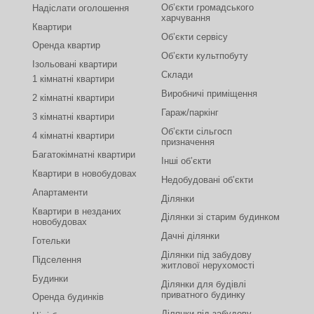
Об’єкти громадського
Надіслати оголошення
харчування
Квартири
Об’єкти сервісу
Оренда квартир
Об’єкти культпобуту
Ізольовані квартири
Склади
1 кімнатні квартири
Виробничі приміщення
2 кімнатні квартири
Гараж/паркінг
3 кімнатні квартири
Об’єкти сільгосп
4 кімнатні квартири
призначення
Багатокімнатні квартири
Інші об’єкти
Квартири в новобудовах
Недобудовані об’єкти
Апартаменти
Ділянки
Квартири в незданих
Ділянки зі старим будинком
новобудовах
Дачні ділянки
Готельки
Ділянки під забудову
Підселення
житлової нерухомості
Будинки
Ділянки для будівлі
приватного будинку
Оренда будинків
Ділянки під забудову