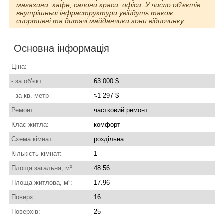
магазини, кафе, салони краси, офіси. У число об'єктів
внутрішньої інфраструктури увійдуть також
спортивні та дитячі майданчики,зони відпочинку.
Основна інформація
Ціна:
- за об’єкт
63 000 $
- за кв. метр
≈1 297 $
Ремонт:
частковий ремонт
Клас житла:
комфорт
Схема кімнат:
роздільна
Кількість кімнат:
1
Площа загальна, м²:
48.56
Площа житлова, м²:
17.96
Поверх:
16
Поверхів:
25