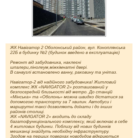
ЖК Навігатор 2 Оболонський район, вул. Коноплянська
22Б в будинку №2 (будинок введено в експлуатацію)
Ремонт від забудовника, наклеєні
шпалери,лінолеум,міжкімнатні двері.
В санвузлі встановлено ванну, раковину та унітаз.
Навігатор-2 від надійного забудовника! Житловий
комплекс ЖК «NAVIGATOR 2» розташований у
безпосередній близькості від метро. До станцій
«Мінська» та «Оболонь» можна швидко дістатися за
допомогою транспорту за 7 хвилин. Автобуси і
маршрутні таксі дозволяють доїхати і до інших
районів столиці.
ЖК «NAVIGATOR 2» входить до складу
багатофункціонального комплексу, який включає в себе
4 житлових будинки. Поблизу від нових будинків
мешканці знайдуть необхідну інфраструктуру.
Згодом на перших поверхах новобудов відкриються